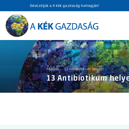
Üdvözöljük a A kék gazdaság honlapján!
Főoldal
13 Antibiotikum helyett
13 Antibiotikum hely