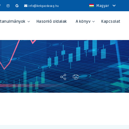
Magyar
info@kekgazdasag.hu
 tanulmányok
Hasonló oldalak
A könyv
Kapcsolat