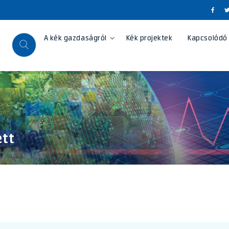
A kék gazdaságról
Kék projektek
Kapcsolódó
ett