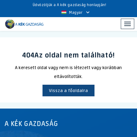
Üdvözöljük a A kék gazdaság honlapján!
Magyar
Togg
navi
404
Az oldal nem található!
A keresett oldal vagy nem is létezett vagy korábban
eltávolították.
Vissza a főoldalra
A KÉK GAZDASÁG