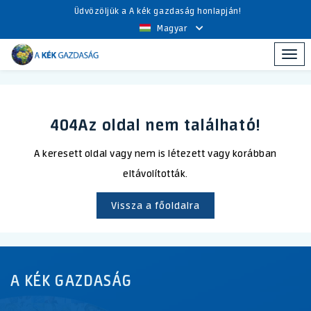
Üdvözöljük a A kék gazdaság honlapján!
Magyar
Togg
navi
404
Az oldal nem található!
A keresett oldal vagy nem is létezett vagy korábban
eltávolították.
Vissza a főoldalra
A KÉK GAZDASÁG