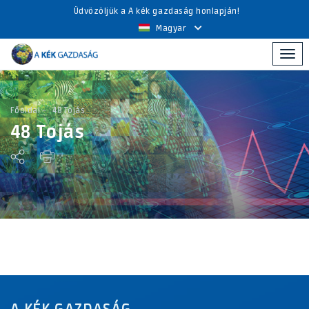
Üdvözöljük a A kék gazdaság honlapján!
Magyar
Togg
navi
Főoldal
48 Tojás
48 Tojás
A KÉK GAZDASÁG