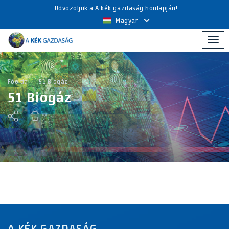
Üdvözöljük a A kék gazdaság honlapján!
Magyar
Togg
navi
Főoldal
51 Biogáz
51 Biogáz
A KÉK GAZDASÁG