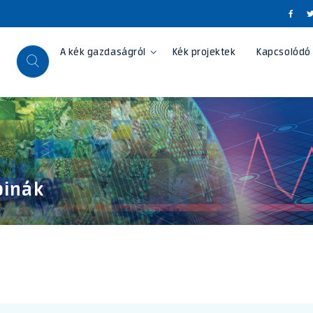
A kék gazdaságról
Kék projektek
Kapcsolódó
binák