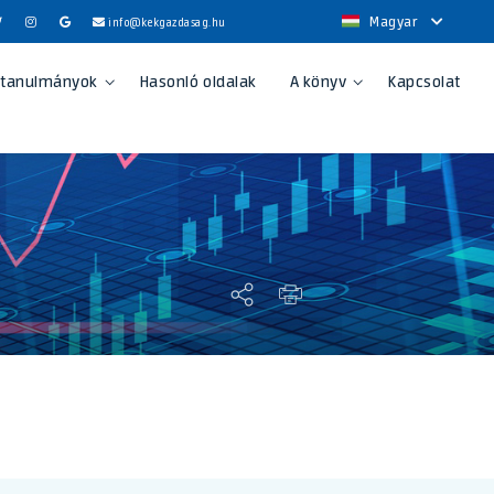
Magyar
info@kekgazdasag.hu
 tanulmányok
Hasonló oldalak
A könyv
Kapcsolat