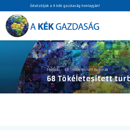
Üdvözöljük a A kék gazdaság honlapján!
Főoldal
68 Tökéletesített turbinák
68 Tökéletesített tur