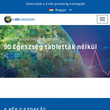
Üdvözöljük a A kék gazdaság honlapján!
Magyar
Togg
navi
Főoldal
90 Egészség tabletták nélkül
90 Egészség tabletták nélkül
A KÉK GAZDASÁG