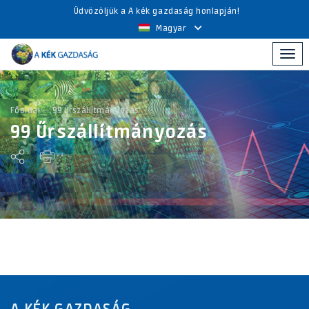
Üdvözöljük a A kék gazdaság honlapján!
Magyar
Togg
navi
Főoldal
99 Űrszállítmányozás
99 Űrszállítmányozás
A KÉK GAZDASÁG